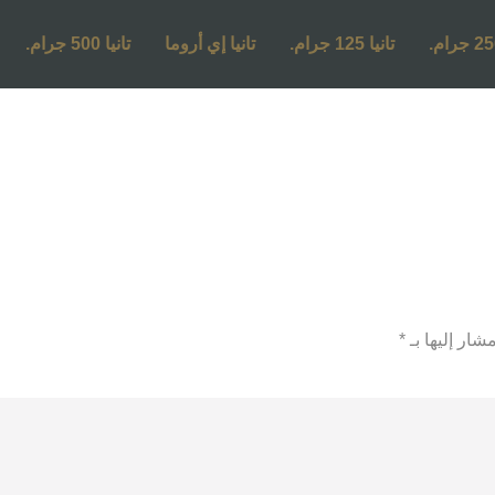
تانيا 125 جرام.
تانيا إي أروما
تانيا 500 جرام.
شار إليها بـ
*