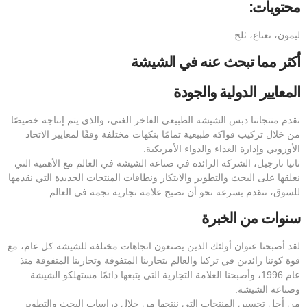
محتويات:
ليمون، نعناع، ثلج
أكثر مما تبحث عنه في الشيشة
المعايير الدولية والجودة
تقدم منتجاتنا دبس الشيشة الطبيعي الفاخر الغني، والذي يتم إنتاجه خصيصًا
من خلال تركيب فواكه طبيعية تمامًا بنكهات مختلفة وفقًا لمعايير الاتحاد
الأوروبي وإدارة الغذاء والدواء الأمريكية.
تانيا نارجيل، الشركة الرائدة في صناعة الشيشة في العالم مع الأهمية التي
نعلقها على البحث والتطوير والابتكار ونطاقات المنتجات الجديدة التي نقدمها
للسوق، تتقدم بسرعة نحو أن تصبح علامة تجارية نجمة في العالم.
سنوات من الخبرة
لقد أصبحنا عنوان أولئك الذين يصنعون اتجاهات مختلفة للشيشة كل عام، مع
قوة كوننا رائدين في تركيا والعالم بتجاربنا المتفوقة وتجاربنا المتفوقة منذ
عام 1996، وأصبحنا العلامة التجارية التي يتبعها دائمًا مستهلكو الشيشة
وصناعة الشيشة.
من أجل تحسين المنتجات التي ننتجها من خلال دراسات البحث والتطوير