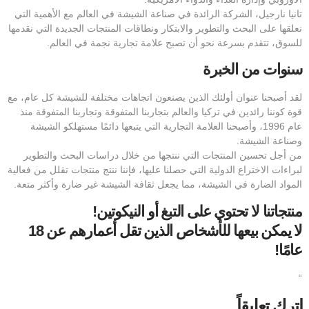
تانيا نارجيل، الشركة الرائدة في صناعة الشيشة في العالم مع الأهمية التي
نعلقها على البحث والتطوير والابتكار ونطاقات المنتجات الجديدة التي نقدمها
للسوق، تتقدم بسرعة نحو أن تصبح علامة تجارية نجمة في العالم.
سنوات من الخبرة
لقد أصبحنا عنوان أولئك الذين يصنعون اتجاهات مختلفة للشيشة كل عام، مع
قوة كوننا رائدين في تركيا والعالم بتجاربنا المتفوقة وتجاربنا المتفوقة منذ
عام 1996، وأصبحنا العلامة التجارية التي يتبعها دائمًا مستهلكو الشيشة
وصناعة الشيشة.
من أجل تحسين المنتجات التي ننتجها من خلال دراسات البحث والتطوير
لبراءات الاختراع الدولية التي حصلنا عليها، فإننا ننتج منتجات تقلل من فعالية
المواد الضارة في الشيشة، مما يجعل ثقافة الشيشة غير ضارة وأكثر متعة.
منتجاتنا لا تحتوي على التبغ أو النيكوتين!
لا يمكن بيعها للأشخاص الذين تقل أعمارهم عن 18
عامًا!
“
اترك تعليقاً