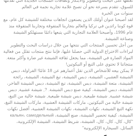
نعلقها على البحث والتطوير والابتكار ونطاقات المنتجات الجديدة التي نقدمها
للسوق، تتقدم بسرعة نحو أن تصبح علامة تجارية نجمة في العالم.
سنوات من الخبرة
لقد أصبحنا عنوان أولئك الذين يصنعون اتجاهات مختلفة للشيشة كل عام، مع
قوة كوننا رائدين في تركيا والعالم بتجاربنا المتفوقة وتجاربنا المتفوقة منذ
عام 1996، وأصبحنا العلامة التجارية التي يتبعها دائمًا مستهلكو الشيشة
وصناعة الشيشة.
من أجل تحسين المنتجات التي ننتجها من خلال دراسات البحث والتطوير
لبراءات الاختراع الدولية التي حصلنا عليها، فإننا ننتج منتجات تقلل من فعالية
المواد الضارة في الشيشة، مما يجعل ثقافة الشيشة غير ضارة وأكثر متعة.
منتجاتنا لا تحتوي على التبغ أو النيكوتين!
لا يمكن بيعه للأشخاص الذين تقل أعمارهم عن 18 عامًا! الفراولة، دبس
الشيشة العشبي، الشيشة، دبس الشيشة، تبغ الشيشة، الشيشة، رائحة
الشيشة، متعة الشيشة، دبس الشيشة، تبغ الشيشة، دبس الشيشة الفاخر،
الشيشة، دبس الشيشة، كيفية صنع دبس الشيشة. ?, شيشة عشبية, دبس
شيشة عشبية, شيشة طبيعية, دبس شيشة طبيعية, شيشة خالية من التبغ،
شيشة خالية من النيكوتين، ماركات الشيشة العشبية، ماركات الشيشة التبغ،
نكهة التبغ الشيشة، نكهات الشيشة، نكهات الشيشة العشبية، أفضل نكهات
الشيشة، كيفية تحضير الشيشة، صنع الشيشة، кальян، самодельный
"كال، كال، كال، كال، الشيشة، شريط الشيشة، الشيشة الإلكترونية،
السائل، السيجارة الإلكترونية"