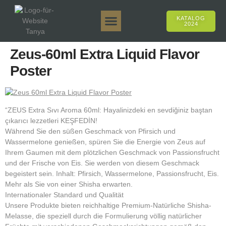
KATALOG
2024
Tanya 50gr.
Tanya 250gr.
Tanya 125gr.
Tanya E-Aroma
Tanya 500gr.
Online-Verkäufe
Zeus-60ml Extra Liquid Flavor
Poster
“ZEUS Extra Sıvı Aroma 60ml: Hayalinizdeki en sevdiğiniz baştan
çıkarıcı lezzetleri KEŞFEDİN!
Während Sie den süßen Geschmack von Pfirsich und
Wassermelone genießen, spüren Sie die Energie von Zeus auf
Ihrem Gaumen mit dem plötzlichen Geschmack von Passionsfrucht
und der Frische von Eis. Sie werden von diesem Geschmack
begeistert sein. Inhalt: Pfirsich, Wassermelone, Passionsfrucht, Eis.
Mehr als Sie von einer Shisha erwarten.
Internationaler Standard und Qualität
Unsere Produkte bieten reichhaltige Premium-Natürliche Shisha-
Melasse, die speziell durch die Formulierung völlig natürlicher