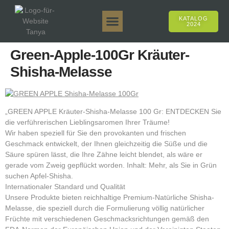
KATALOG
2024
Tanya 50gr.
Tanya 250gr.
Tanya 125gr.
Tanya E-Aroma
Tanya 500gr.
Online-Verkäufe
Green-Apple-100Gr Kräuter-
Shisha-Melasse
„GREEN APPLE Kräuter-Shisha-Melasse 100 Gr: ENTDECKEN Sie
die verführerischen Lieblingsaromen Ihrer Träume!
Wir haben speziell für Sie den provokanten und frischen
Geschmack entwickelt, der Ihnen gleichzeitig die Süße und die
Säure spüren lässt, die Ihre Zähne leicht blendet, als wäre er
gerade vom Zweig gepflückt worden. Inhalt: Mehr, als Sie in Grün
suchen Apfel-Shisha.
Internationaler Standard und Qualität
Unsere Produkte bieten reichhaltige Premium-Natürliche Shisha-
Melasse, die speziell durch die Formulierung völlig natürlicher
Früchte mit verschiedenen Geschmacksrichtungen gemäß den