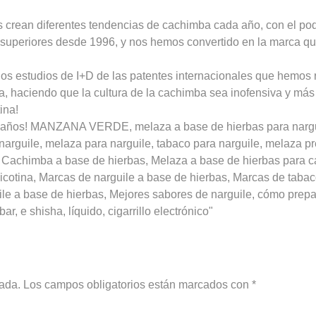
 crean diferentes tendencias de cachimba cada año, con el pod
s superiores desde 1996, y nos hemos convertido en la marca q
os estudios de I+D de las patentes internacionales que hemos 
a, haciendo que la cultura de la cachimba sea inofensiva y más
ina!
años! MANZANA VERDE, melaza a base de hierbas para narguile
a narguile, melaza para narguile, tabaco para narguile, melaza 
Cachimba a base de hierbas, Melaza a base de hierbas para c
cotina, Marcas de narguile a base de hierbas, Marcas de tabac
le a base de hierbas, Mejores sabores de narguile, cómo prepar
r, e shisha, líquido, cigarrillo electrónico"
cada.
Los campos obligatorios están marcados con
*