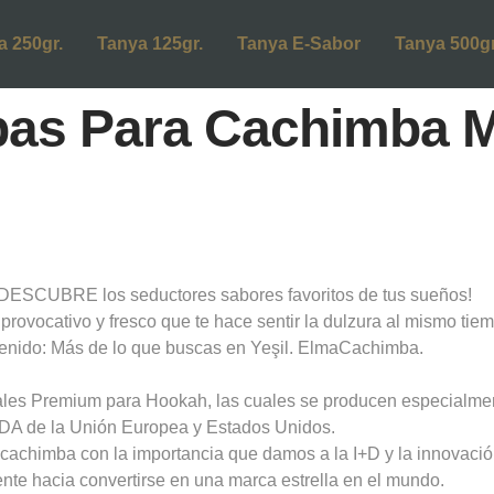
a 250gr.
Tanya 125gr.
Tanya E-Sabor
Tanya 500gr
bas Para Cachimba 
SCUBRE los seductores sabores favoritos de tus sueños!
provocativo y fresco que te hace sentir la dulzura al mismo ti
tenido: Más de lo que buscas en Yeşil. ElmaCachimba.
ales Premium para Hookah, las cuales se producen especialme
FDA de la Unión Europea y Estados Unidos.
la cachimba con la importancia que damos a la I+D y la innovac
te hacia convertirse en una marca estrella en el mundo.