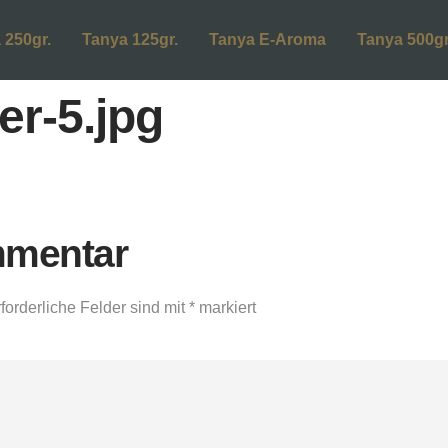
 250gr.
Tanya 125gr.
Tanya E-Aroma
Tanya 500gr
r-5.jpg
mmentar
forderliche Felder sind mit
*
markiert