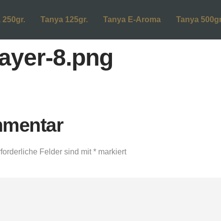
 250gr.
Tanya 125gr.
Tanya E-Aroma
Tanya 500gr
ayer-8.png
mmentar
forderliche Felder sind mit
*
markiert