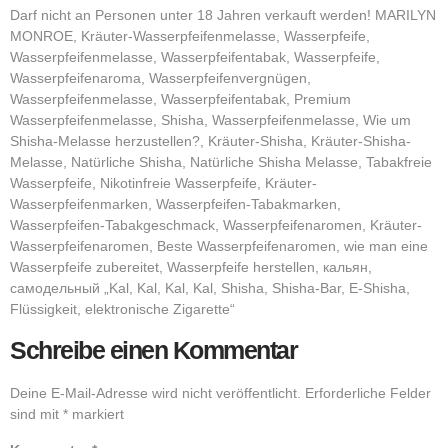
Darf nicht an Personen unter 18 Jahren verkauft werden! MARILYN
MONROE, Kräuter-Wasserpfeifenmelasse, Wasserpfeife,
Wasserpfeifenmelasse, Wasserpfeifentabak, Wasserpfeife,
Wasserpfeifenaroma, Wasserpfeifenvergnügen,
Wasserpfeifenmelasse, Wasserpfeifentabak, Premium
Wasserpfeifenmelasse, Shisha, Wasserpfeifenmelasse, Wie um
Shisha-Melasse herzustellen?, Kräuter-Shisha, Kräuter-Shisha-
Melasse, Natürliche Shisha, Natürliche Shisha Melasse, Tabakfreie
Wasserpfeife, Nikotinfreie Wasserpfeife, Kräuter-
Wasserpfeifenmarken, Wasserpfeifen-Tabakmarken,
Wasserpfeifen-Tabakgeschmack, Wasserpfeifenaromen, Kräuter-
Wasserpfeifenaromen, Beste Wasserpfeifenaromen, wie man eine
Wasserpfeife zubereitet, Wasserpfeife herstellen, кальян,
самодельный „Kal, Kal, Kal, Kal, Shisha, Shisha-Bar, E-Shisha,
Flüssigkeit, elektronische Zigarette“
Schreibe einen Kommentar
Deine E-Mail-Adresse wird nicht veröffentlicht.
Erforderliche Felder
sind mit
*
markiert