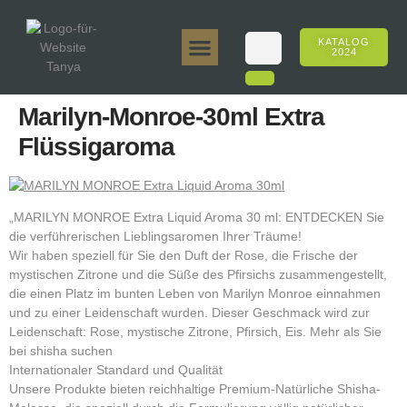
KATALOG
2024
Tanya 50gr.
Tanya 250gr.
Tanya 125gr.
Tanya E-Aroma
Tanya 500gr.
Online-Verkäufe
Marilyn-Monroe-30ml Extra
Flüssigaroma
„MARILYN MONROE Extra Liquid Aroma 30 ml: ENTDECKEN Sie
die verführerischen Lieblingsaromen Ihrer Träume!
Wir haben speziell für Sie den Duft der Rose, die Frische der
mystischen Zitrone und die Süße des Pfirsichs zusammengestellt,
die einen Platz im bunten Leben von Marilyn Monroe einnahmen
und zu einer Leidenschaft wurden. Dieser Geschmack wird zur
Leidenschaft: Rose, mystische Zitrone, Pfirsich, Eis. Mehr als Sie
bei shisha suchen
Internationaler Standard und Qualität
Unsere Produkte bieten reichhaltige Premium-Natürliche Shisha-