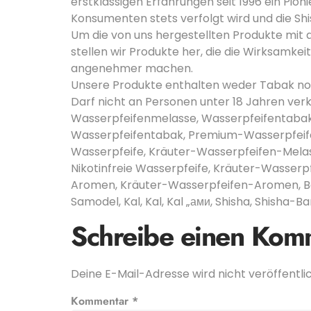
erstklassigen Erfahrungen seit 1996 ein Pioni
Konsumenten stets verfolgt wird und die Shi
Um die von uns hergestellten Produkte mit 
stellen wir Produkte her, die die Wirksamke
angenehmer machen.
Unsere Produkte enthalten weder Tabak noc
Darf nicht an Personen unter 18 Jahren v
Wasserpfeifenmelasse, Wasserpfeifentabak
Wasserpfeifentabak, Premium-Wasserpfeifen
Wasserpfeife, Kräuter-Wasserpfeifen-Melass
Nikotinfreie Wasserpfeife, Kräuter-Wass
Aromen, Kräuter-Wasserpfeifen-Aromen, Bes
Samodel, Kal, Kal, Kal „ами, Shisha, Shisha-Ba
Schreibe einen Kom
Deine E-Mail-Adresse wird nicht veröffentlic
Kommentar
*