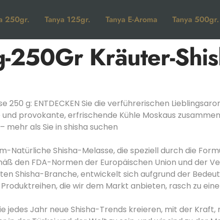
a 250gr.
Tanya 125gr.
Tanya E-Aroma
Tanya 500gr.
-250Gr Kräuter-Shis
50 g: ENTDECKEN Sie die verführerischen Lieblingsaro
e und provokante, erfrischende Kühle Moskaus zusammengest
– mehr als Sie in shisha suchen
-Natürliche Shisha-Melasse, die speziell durch die Formul
 den FDA-Normen der Europäischen Union und der Verei
iten Shisha-Branche, entwickelt sich aufgrund der Bedeut
Produktreihen, die wir dem Markt anbieten, rasch zu eine
die jedes Jahr neue Shisha-Trends kreieren, mit der Kraf