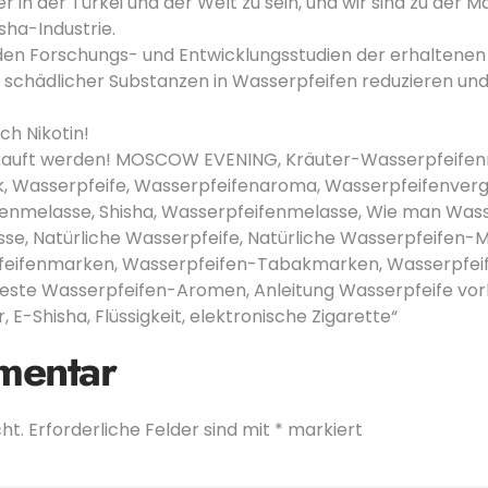
er in der Türkei und der Welt zu sein, und wir sind zu der
sha-Industrie.
den Forschungs- und Entwicklungsstudien der erhaltenen 
it schädlicher Substanzen in Wasserpfeifen reduzieren un
h Nikotin!
erkauft werden! MOSCOW EVENING, Kräuter-Wasserpfeifen
, Wasserpfeife, Wasserpfeifenaroma, Wasserpfeifenver
melasse, Shisha, Wasserpfeifenmelasse, Wie man Wasser
e, Natürliche Wasserpfeife, Natürliche Wasserpfeifen-M
erpfeifenmarken, Wasserpfeifen-Tabakmarken, Wasserpf
te Wasserpfeifen-Aromen, Anleitung Wasserpfeife vorbe
r, E-Shisha, Flüssigkeit, elektronische Zigarette“
mentar
ht.
Erforderliche Felder sind mit
*
markiert