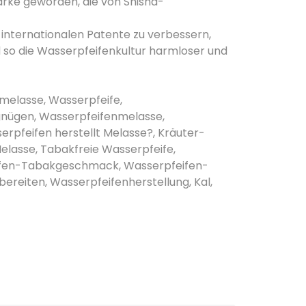
 Marke geworden, die von Shisha-
internationalen Patente zu verbessern,
d so die Wasserpfeifenkultur harmloser und
melasse, Wasserpfeife,
gnügen, Wasserpfeifenmelasse,
pfeifen herstellt Melasse?, Kräuter-
elasse, Tabakfreie Wasserpfeife,
eifen-Tabakgeschmack, Wasserpfeifen-
reiten, Wasserpfeifenherstellung, Kal,