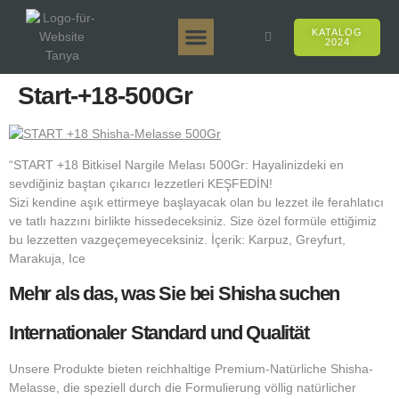
KATALOG
2024
Tanya 50gr.
Tanya 250gr.
Tanya 125gr.
Tanya E-Aroma
Tanya 500gr.
Online-Verkäufe
Start-+18-500Gr
“START +18 Bitkisel Nargile Melası 500Gr: Hayalinizdeki en
sevdiğiniz baştan çıkarıcı lezzetleri KEŞFEDİN!
Sizi kendine aşık ettirmeye başlayacak olan bu lezzet ile ferahlatıcı
ve tatlı hazzını birlikte hissedeceksiniz. Size özel formüle ettiğimiz
bu lezzetten vazgeçemeyeceksiniz. İçerik: Karpuz, Greyfurt,
Marakuja, Ice
Mehr als das, was Sie bei Shisha suchen
Internationaler Standard und Qualität
Unsere Produkte bieten reichhaltige Premium-Natürliche Shisha-
Melasse, die speziell durch die Formulierung völlig natürlicher