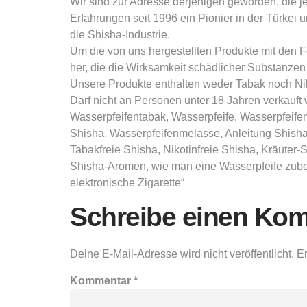
Wir sind zur Adresse derjenigen geworden, die j
Erfahrungen seit 1996 ein Pionier in der Türkei 
die Shisha-Industrie.
Um die von uns hergestellten Produkte mit den F
her, die die Wirksamkeit schädlicher Substanze
Unsere Produkte enthalten weder Tabak noch Nik
Darf nicht an Personen unter 18 Jahren verka
Wasserpfeifentabak, Wasserpfeife, Wasserpfeif
Shisha, Wasserpfeifenmelasse, Anleitung Shisha
Tabakfreie Shisha, Nikotinfreie Shisha, Kräut
Shisha-Aromen, wie man eine Wasserpfeife zubere
elektronische Zigarette“
Schreibe einen Ko
Deine E-Mail-Adresse wird nicht veröffentlicht.
Er
Kommentar
*