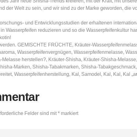
edes Jahr neue Shisha-Trends kreieren, mit der Kraft, mit unse
und der Welt zu sein, und wir sind zu der Marke geworden, die 
orschungs- und Entwicklungsstudien der erhaltenen internationa
n in Wasserpfeifen reduzieren und so die Wasserpfeifenkultur
otin!
uft werden. GEMISCHTE FRÜCHTE, Kräuter-Wasserpfeifenmelass
enaroma, Wasserpfeifenvergnügen, Wasserpfeifenmelasse, Was
-Melasse herstellen?, Kräuter-Shisha, Kräuter-Shisha-Melasse,
er-Shisha-Marken, Shisha-Tabakmarken, Shisha-Tabakgeschmack
itet, Wasserpfeifenherstellung, Kal, Samodel, Kal, Kal, Kal „ам
mmentar
forderliche Felder sind mit
*
markiert