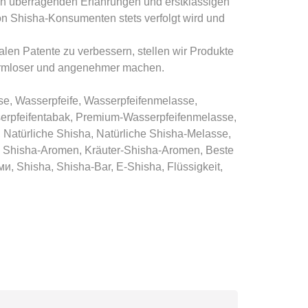
ren überragenden Erfahrungen und erstklassigen
von Shisha-Konsumenten stets verfolgt wird und
len Patente zu verbessern, stellen wir Produkte
 harmloser und angenehmer machen.
e, Wasserpfeife, Wasserpfeifenmelasse,
serpfeifentabak, Premium-Wasserpfeifenmelasse,
 Natürliche Shisha, Natürliche Shisha-Melasse,
, Shisha-Aromen, Kräuter-Shisha-Aromen, Beste
и, Shisha, Shisha-Bar, E-Shisha, Flüssigkeit,