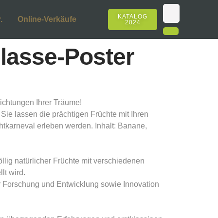
KATALOG
.
Online-Verkäufe
2024
elasse-Poster
chtungen Ihrer Träume!
 Sie lassen die prächtigen Früchte mit Ihren
htkarneval erleben werden. Inhalt: Banane,
llig natürlicher Früchte mit verschiedenen
t wird.
ir Forschung und Entwicklung sowie Innovation