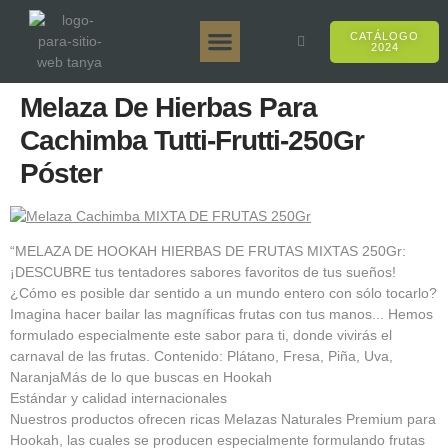
CATÁLOGO
2024
Tanya 50gr.
Tanya 250gr.
Tanya 125gr.
Tanya E-Sabor
Tanya 500gr.
Ventas en línea
Melaza De Hierbas Para
Cachimba Tutti-Frutti-250Gr
Póster
“MELAZA DE HOOKAH HIERBAS DE FRUTAS MIXTAS 250Gr:
¡DESCUBRE tus tentadores sabores favoritos de tus sueños!
¿Cómo es posible dar sentido a un mundo entero con sólo tocarlo?
Imagina hacer bailar las magníficas frutas con tus manos... Hemos
formulado especialmente este sabor para ti, donde vivirás el
carnaval de las frutas. Contenido: Plátano, Fresa, Piña, Uva,
NaranjaMás de lo que buscas en Hookah
Estándar y calidad internacionales
Nuestros productos ofrecen ricas Melazas Naturales Premium para
Hookah, las cuales se producen especialmente formulando frutas