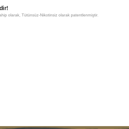
dir!
ahip olarak, Tütünsüz-Nikotinsiz olarak patentlenmiştir.
ZE
Narg