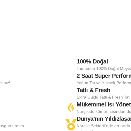
100% Doğal
!
Tamamen 100% Doğal Meyvele
2 Saat Süper Perfo
sınız!
Yoğun Tat ve Yüksek Perform
Tatlı & Fresh
Extra Güçlü Tatlı & Fresh Tat
Mükemmel Isı Yönet
Nargilede kömür ısısından do
Dünya'nın Yıldızlaş
 uygun üretim.
Nargile Sektörü'nde art artda