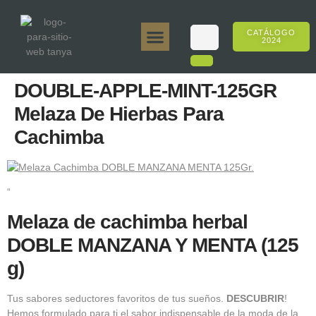
CATÁLOGO
2024
Tanya 50gr.
Tanya 250gr.
Tanya 125gr.
Tanya E-Sabor
Tanya 500gr.
Ventas en línea
DOUBLE-APPLE-MINT-125GR
Melaza De Hierbas Para
Cachimba
“
Melaza de cachimba herbal
DOBLE MANZANA Y MENTA (125
g)
Tus sabores seductores favoritos de tus sueños.
DESCUBRIR
!
Hemos formulado para ti el sabor indispensable de la moda de la