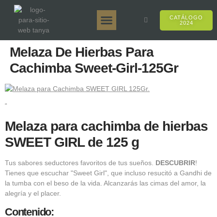
CATÁLOGO
2024
Tanya 50gr.
Tanya 250gr.
Tanya 125gr.
Tanya E-Sabor
Tanya 500gr.
Ventas en línea
Melaza De Hierbas Para
Cachimba Sweet-Girl-125Gr
“
Melaza para cachimba de hierbas
SWEET GIRL de 125 g
Tus sabores seductores favoritos de tus sueños.
DESCUBRIR
!
Tienes que escuchar "Sweet Girl", que incluso resucitó a Gandhi de
la tumba con el beso de la vida. Alcanzarás las cimas del amor, la
alegría y el placer.
Contenido: