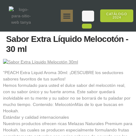
CATÁLOGO
2024
Tanya 50gr.
Tanya 250gr.
Tanya 125gr.
Tanya E-Sabor
Tanya 500gr.
Ventas en línea
Sabor Extra Líquido Melocotón -
30 ml
“PEACH Extra Liquid Aroma 30ml: ¡DESCUBRE los seductores
sabores favoritos de tus sueños!
Hemos formulado para usted el dulce sabor del melocotón real,
con su sabor único y su fuerte aroma. Este sabor quedará
inolvidable en tu mente y su sabor no se borrará de tu paladar por
mucho tiempo. Contenido: MelocotónMás de lo que buscas en
Hookah.
Estándar y calidad internacionales
Nuestros productos ofrecen ricas Melazas Naturales Premium para
Hookah, las cuales se producen especialmente formulando frutas