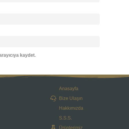
arayıcıya kaydet.
Anasayfa
Bize Ulaşın
Hakkımızda
S.S.S.
Ürünlerimiz