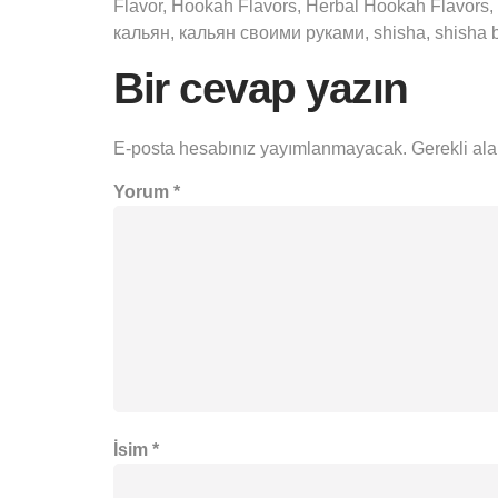
Flavor, Hookah Flavors, Herbal Hookah Flavors, 
кальян, кальян своими руками, shisha, shisha bar,
Bir cevap yazın
E-posta hesabınız yayımlanmayacak.
Gerekli al
Yorum
*
İsim
*