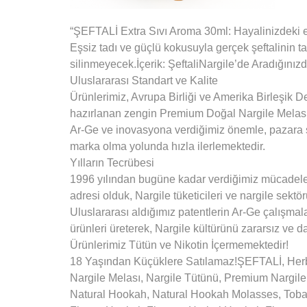
“ŞEFTALİ Extra Sıvı Aroma 30ml: Hayalinizdeki e
Eşsiz tadı ve güçlü kokusuyla gerçek şeftalinin ta
silinmeyecek.İçerik: ŞeftaliNargile’de Aradığını
Uluslararası Standart ve Kalite
Ürünlerimiz, Avrupa Birliği ve Amerika Birleşik D
hazırlanan zengin Premium Doğal Nargile Melası
Ar-Ge ve inovasyona verdiğimiz önemle, pazara s
marka olma yolunda hızla ilerlemektedir.
Yılların Tecrübesi
1996 yılından bugüne kadar verdiğimiz mücadeleyi 
adresi olduk, Nargile tüketicileri ve nargile sekt
Uluslararası aldığımız patentlerin Ar-Ge çalışmalar
ürünleri üreterek, Nargile kültürünü zararsız ve da
Ürünlerimiz Tütün ve Nikotin İçermemektedir!
18 Yaşından Küçüklere Satılamaz!ŞEFTALİ, Herb
Nargile Melası, Nargile Tütünü, Premium Nargi
Natural Hookah, Natural Hookah Molasses, Tob