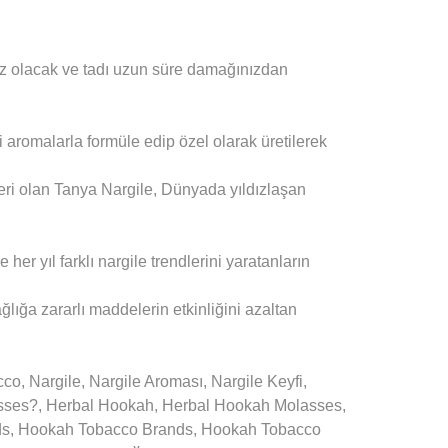
ulmaz olacak ve tadı uzun süre damağınızdan
 aromalarla formüle edip özel olarak üretilerek
eri olan Tanya Nargile, Dünyada yıldızlaşan
r yıl farklı nargile trendlerini yaratanların
ağlığa zararlı maddelerin etkinliğini azaltan
 Nargile, Nargile Aroması, Nargile Keyfi,
asses?, Herbal Hookah, Herbal Hookah Molasses,
nds, Hookah Tobacco Brands, Hookah Tobacco