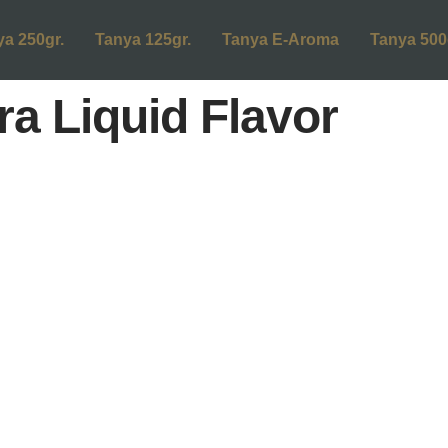
ya 250gr.
Tanya 125gr.
Tanya E-Aroma
Tanya 500
ra Liquid Flavor