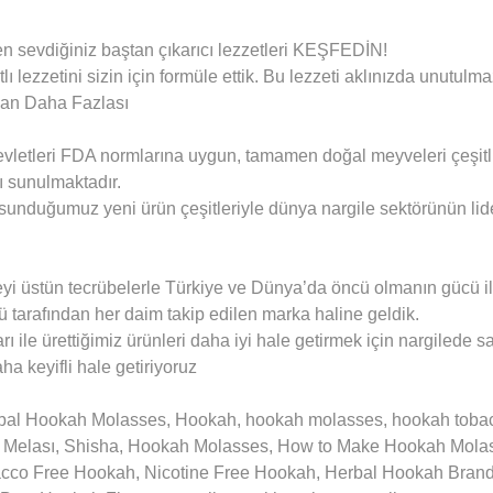
n sevdiğiniz baştan çıkarıcı lezzetleri KEŞFEDİN!
tlı lezzetini sizin için formüle ettik. Bu lezzeti aklınızda unut
zdan Daha Fazlası
evletleri FDA normlarına uygun, tamamen doğal meyveleri çeşitli
 sunulmaktadır.
unduğumuz yeni ürün çeşitleriyle dünya nargile sektörünün lid
üstün tecrübelerle Türkiye ve Dünya’da öncü olmanın gücü ile he
örü tarafından her daim takip edilen marka haline geldik.
ı ile ürettiğimiz ürünleri daha iyi hale getirmek için nargilede s
ha keyifli hale getiriyoruz
al Hookah Molasses, Hookah, hookah molasses, hookah tobacco,
le Melası, Shisha, Hookah Molasses, How to Make Hookah Mol
acco Free Hookah, Nicotine Free Hookah, Herbal Hookah Bra