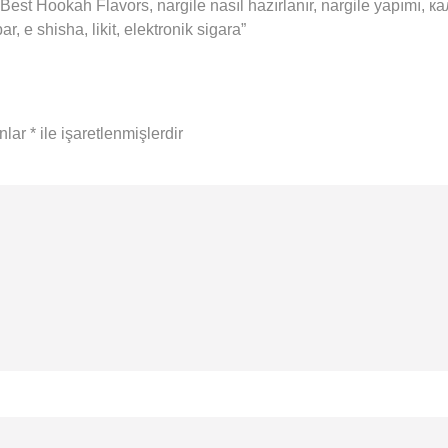
Best Hookah Flavors, nargile nasıl hazırlanır, nargile yapımı,
 e shisha, likit, elektronik sigara”
anlar
*
ile işaretlenmişlerdir