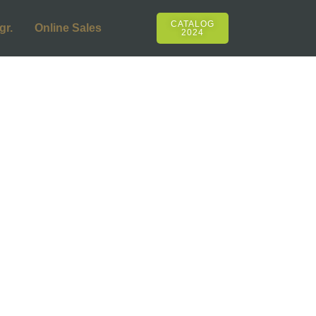
CATALOG
gr.
Online Sales
2024