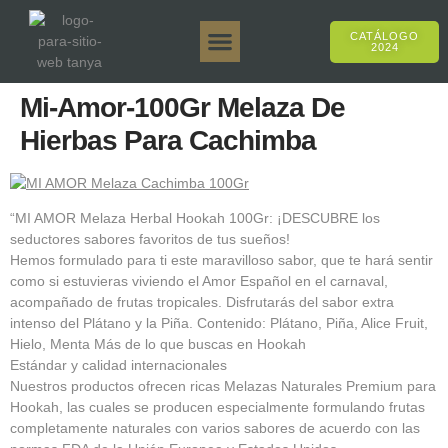
CATÁLOGO
2024
Tanya 50gr.
Tanya 250gr.
Tanya 125gr.
Tanya E-Sabor
Tanya 500gr.
Ventas en línea
Mi-Amor-100Gr Melaza De
Hierbas Para Cachimba
“MI AMOR Melaza Herbal Hookah 100Gr: ¡DESCUBRE los
seductores sabores favoritos de tus sueños!
Hemos formulado para ti este maravilloso sabor, que te hará sentir
como si estuvieras viviendo el Amor Español en el carnaval,
acompañado de frutas tropicales. Disfrutarás del sabor extra
intenso del Plátano y la Piña. Contenido: Plátano, Piña, Alice Fruit,
Hielo, Menta Más de lo que buscas en Hookah
Estándar y calidad internacionales
Nuestros productos ofrecen ricas Melazas Naturales Premium para
Hookah, las cuales se producen especialmente formulando frutas
completamente naturales con varios sabores de acuerdo con las