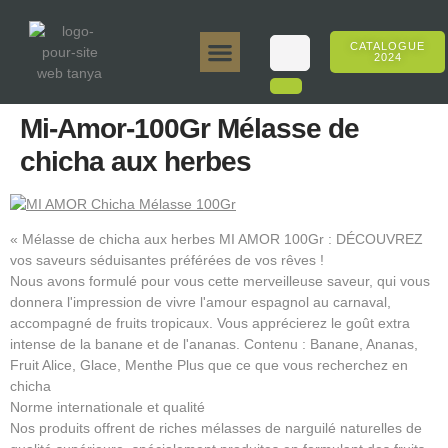
CATALOGUE
2024
Tanya 50gr.
Tanya 250gr.
Tanya 125gr.
Tanya E-Arôme
Tanya 500gr.
Ventes en ligne
Mi-Amor-100Gr Mélasse de
chicha aux herbes
« Mélasse de chicha aux herbes MI AMOR 100Gr : DÉCOUVREZ
vos saveurs séduisantes préférées de vos rêves !
Nous avons formulé pour vous cette merveilleuse saveur, qui vous
donnera l'impression de vivre l'amour espagnol au carnaval,
accompagné de fruits tropicaux. Vous apprécierez le goût extra
intense de la banane et de l'ananas. Contenu : Banane, Ananas,
Fruit Alice, Glace, Menthe Plus que ce que vous recherchez en
chicha
Norme internationale et qualité
Nos produits offrent de riches mélasses de narguilé naturelles de