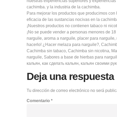
nuestras experiencias superiores y experiencia
cachimba. y la industria de la cachimba.
Para mejorar los productos que producimos con l
eficacia de las sustancias nocivas en la cachimb
¡Nuestros productos no contienen tabaco ni nicot
¡No se puede vender a personas menores de 18 a
narguile, aroma a narguile, placer para narguile
hacerlo! ¿Hacer melaza para narguile?, Cachimba
Cachimba sin tabaco, Cachimba sin nicotina, Mar
narguile, Sabores a base de hierbas para nargui
кальян, как сделать кальян, кальян своими рук “ам
Deja una respuesta
Tu dirección de correo electrónico no será publi
Comentario
*