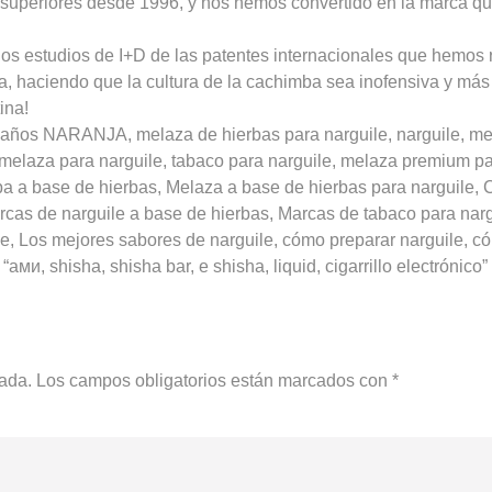
s superiores desde 1996, y nos hemos convertido en la marca q
os estudios de I+D de las patentes internacionales que hemos 
a, haciendo que la cultura de la cachimba sea inofensiva y más
ina!
ños NARANJA, melaza de hierbas para narguile, narguile, mela
, melaza para narguile, tabaco para narguile, melaza premium p
 a base de hierbas, Melaza a base de hierbas para narguile, C
cas de narguile a base de hierbas, Marcas de tabaco para narg
le, Los mejores sabores de narguile, cómo preparar narguile,
и, shisha, shisha bar, e shisha, liquid, cigarrillo electrónico”
cada.
Los campos obligatorios están marcados con
*