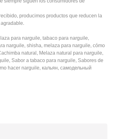
ue siempre siguen los consumidores de
recibido, producimos productos que reducen la
 agradable.
za para narguile, tabaco para narguile,
ara narguile, shisha, melaza para narguile, cómo
achimba natural, Melaza natural para narguile,
uile, Sabor a tabaco para narguile, Sabores de
 cómo hacer narguile, кальян, самодельный