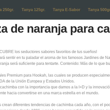
a 250gr.
Tanya 125gr.
Tanya E-Sabor
Tanya 500gr
a de naranja para c
BRE los seductores sabores favoritos de tus sueños!
ará sentir en tu paladar el aroma de los famosos Jardines de Na
ranja será suficiente para tentarte. Contenido: Más de lo que 
ales Premium para Hookah, las cuales se producen especialme
FDA de la Unión Europea y Estados Unidos.
la cachimba con la importancia que damos a la I+D y la innovac
te hacia convertirse en una marca estrella en el mundo.
 crean diferentes tendencias de cachimba cada año, con el pod