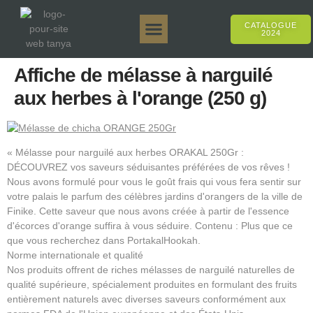
CATALOGUE
2024
Tanya 50gr.
Tanya 250gr.
Tanya 125gr.
Tanya E-Arôme
Tanya 500gr.
Ventes en ligne
Affiche de mélasse à narguilé
aux herbes à l'orange (250 g)
« Mélasse pour narguilé aux herbes ORAKAL 250Gr :
DÉCOUVREZ vos saveurs séduisantes préférées de vos rêves !
Nous avons formulé pour vous le goût frais qui vous fera sentir sur
votre palais le parfum des célèbres jardins d'orangers de la ville de
Finike. Cette saveur que nous avons créée à partir de l'essence
d'écorces d'orange suffira à vous séduire. Contenu : Plus que ce
que vous recherchez dans PortakalHookah.
Norme internationale et qualité
Nos produits offrent de riches mélasses de narguilé naturelles de
qualité supérieure, spécialement produites en formulant des fruits
entièrement naturels avec diverses saveurs conformément aux