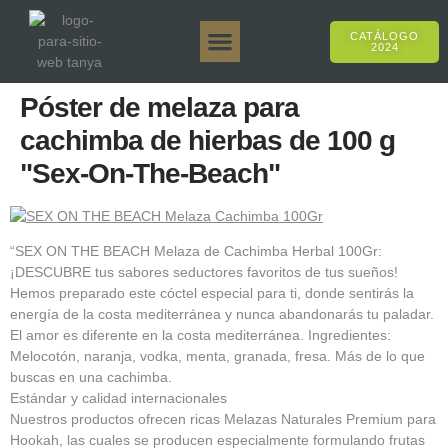
CATÁLOGO
2024
Tanya 50gr.
Tanya 250gr.
Tanya 125gr.
Tanya E-Sabor
Tanya 500gr.
Ventas en línea
Póster de melaza para
cachimba de hierbas de 100 g
"Sex-On-The-Beach"
“SEX ON THE BEACH Melaza de Cachimba Herbal 100Gr:
¡DESCUBRE tus sabores seductores favoritos de tus sueños!
Hemos preparado este cóctel especial para ti, donde sentirás la
energía de la costa mediterránea y nunca abandonarás tu paladar.
El amor es diferente en la costa mediterránea. Ingredientes:
Melocotón, naranja, vodka, menta, granada, fresa. Más de lo que
buscas en una cachimba.
Estándar y calidad internacionales
Nuestros productos ofrecen ricas Melazas Naturales Premium para
Hookah, las cuales se producen especialmente formulando frutas