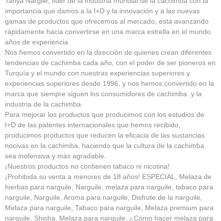
Tanya Nargile, líder de la industria mundial de la cachimba con la
importancia que damos a la I+D y la innovación y a las nuevas
gamas de productos que ofrecemos al mercado, está avanzando
rápidamente hacia convertirse en una marca estrella en el mundo.
años de experiencia
Nos hemos convertido en la dirección de quienes crean diferentes
tendencias de cachimba cada año, con el poder de ser pioneros en
Turquía y el mundo con nuestras experiencias superiores y
experiencias superiores desde 1996, y nos hemos convertido en la
marca que siempre siguen los consumidores de cachimba. y la
industria de la cachimba.
Para mejorar los productos que producimos con los estudios de
I+D de las patentes internacionales que hemos recibido,
producimos productos que reducen la eficacia de las sustancias
nocivas en la cachimba, haciendo que la cultura de la cachimba
sea inofensiva y más agradable.
¡Nuestros productos no contienen tabaco ni nicotina!
¡Prohibida su venta a menores de 18 años! ESPECIAL, Melaza de
hierbas para narguile, Narguile, melaza para narguile, tabaco para
narguile, Narguile, Aroma para narguile, Disfrute de la narguile,
Melaza para narguile, Tabaco para narguile, Melaza premium para
narguile, Shisha, Melaza para narguile, ¿Cómo hacer melaza para