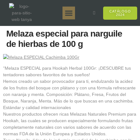
CATÁLOGO
2024
Tanya 50gr.
Tanya 250gr.
Tanya 125gr.
Tanya E-Sabor
Tanya 500gr.
Ventas en línea
Melaza especial para narguile
de hierbas de 100 g
“Melaza ESPECIAL para Hookah Herbal 100Gr: ¡DESCUBRE tus
tentadores sabores favoritos de tus sueños!
Hemos creado un sabor provocador para ti, endulzando la acidez
de los frutos del bosque con plátano y con una fórmula refrescante
con naranja y menta. Composición: Plátano, Fresa, Frutos del
Bosque, Naranja, Menta. Más de lo que buscas en una cachimba.
Estándar y calidad internacionales
Nuestros productos ofrecen ricas Melazas Naturales Premium para
Hookah, las cuales se producen especialmente formulando frutas
completamente naturales con varios sabores de acuerdo con las
normas FDA de la Unión Europea y Estados Unidos.