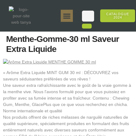
CATALOGUE
2024
Tanya 50gr.
Tanya 250gr.
Tanya 125gr.
Tanya E-Arôme
Tanya 500gr.
Ventes en ligne
Menthe-Gomme-30 ml Saveur
Extra Liquide
« Arôme Extra Liquide MINT GUM 30 ml : DÉCOUVREZ vos
saveurs séduisantes préférées de vos rêves !
Une saveur extra rafraîchissante avec le goût de la vraie gomme à
la menthe vive. Nous l'avons formulé pour que vous puissiez en
profiter avec sa fumée intense et sa fraîcheur. Contenu : Chewing
Gum, Menthe, GlacePlus que ce que vous recherchez en chicha.
Norme internationale et qualité
Nos produits offrent de riches mélasses de narguilé naturelles de
qualité supérieure, spécialement produites en formulant des fruits
entièrement naturels avec diverses saveurs conformément aux