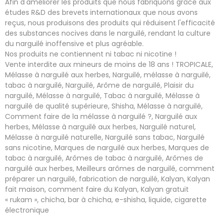
Afin d'améliorer les produits que nous fabriquons grâce aux
études R&D des brevets internationaux que nous avons
reçus, nous produisons des produits qui réduisent l'efficacité
des substances nocives dans le narguilé, rendant la culture
du narguilé inoffensive et plus agréable.
Nos produits ne contiennent ni tabac ni nicotine !
Vente interdite aux mineurs de moins de 18 ans ! TROPICALE,
Mélasse à narguilé aux herbes, Narguilé, mélasse à narguilé,
tabac à narguilé, Narguilé, Arôme de narguilé, Plaisir du
narguilé, Mélasse à narguilé, Tabac à narguilé, Mélasse à
narguilé de qualité supérieure, Shisha, Mélasse à narguilé,
Comment faire de la mélasse à narguilé ?, Narguilé aux
herbes, Mélasse à narguilé aux herbes, Narguilé naturel,
Mélasse à narguilé naturelle, Narguilé sans tabac, Narguilé
sans nicotine, Marques de narguilé aux herbes, Marques de
tabac à narguilé, Arômes de tabac à narguilé, Arômes de
narguilé aux herbes, Meilleurs arômes de narguilé, comment
préparer un narguilé, fabrication de narguilé, Kalyan, Kalyan
fait maison, comment faire du Kalyan, Kalyan gratuit
« rukam », chicha, bar à chicha, e-shisha, liquide, cigarette
électronique