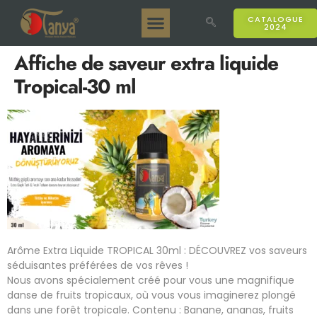
CATALOGUE
2024
Tanya 50gr.
Tanya 250gr.
Tanya 125gr.
Tanya E-Arôme
Tanya 500gr.
Ventes en ligne
Affiche de saveur extra liquide
Tropical-30 ml
Arôme Extra Liquide TROPICAL 30ml : DÉCOUVREZ vos saveurs
séduisantes préférées de vos rêves !
Nous avons spécialement créé pour vous une magnifique
danse de fruits tropicaux, où vous vous imaginerez plongé
dans une forêt tropicale. Contenu : Banane, ananas, fruits