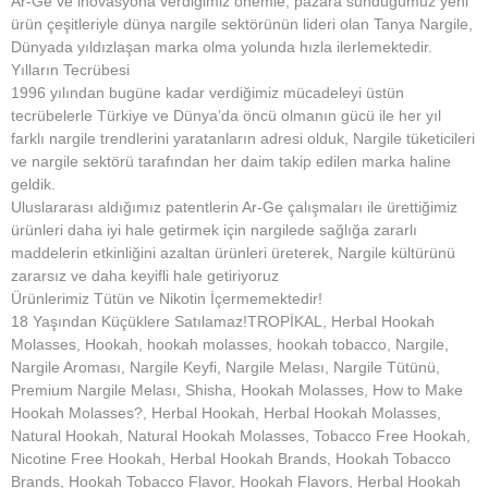
Ar-Ge ve inovasyona verdiğimiz önemle, pazara sunduğumuz yeni
ürün çeşitleriyle dünya nargile sektörünün lideri olan Tanya Nargile,
Dünyada yıldızlaşan marka olma yolunda hızla ilerlemektedir.
Yılların Tecrübesi
1996 yılından bugüne kadar verdiğimiz mücadeleyi üstün
tecrübelerle Türkiye ve Dünya’da öncü olmanın gücü ile her yıl
farklı nargile trendlerini yaratanların adresi olduk, Nargile tüketicileri
ve nargile sektörü tarafından her daim takip edilen marka haline
geldik.
Uluslararası aldığımız patentlerin Ar-Ge çalışmaları ile ürettiğimiz
ürünleri daha iyi hale getirmek için nargilede sağlığa zararlı
maddelerin etkinliğini azaltan ürünleri üreterek, Nargile kültürünü
zararsız ve daha keyifli hale getiriyoruz
Ürünlerimiz Tütün ve Nikotin İçermemektedir!
18 Yaşından Küçüklere Satılamaz!TROPİKAL, Herbal Hookah
Molasses, Hookah, hookah molasses, hookah tobacco, Nargile,
Nargile Aroması, Nargile Keyfi, Nargile Melası, Nargile Tütünü,
Premium Nargile Melası, Shisha, Hookah Molasses, How to Make
Hookah Molasses?, Herbal Hookah, Herbal Hookah Molasses,
Natural Hookah, Natural Hookah Molasses, Tobacco Free Hookah,
Nicotine Free Hookah, Herbal Hookah Brands, Hookah Tobacco
Brands, Hookah Tobacco Flavor, Hookah Flavors, Herbal Hookah