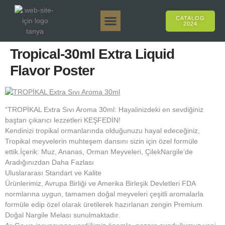
CATALOG
2024
Tanya 50gr.
Tanya 250gr.
Tanya 125gr.
Tanya E-Aroma
Tanya 500gr.
Online Sales
Tropical-30ml Extra Liquid
Flavor Poster
“TROPİKAL Extra Sıvı Aroma 30ml: Hayalinizdeki en sevdiğiniz
baştan çıkarıcı lezzetleri KEŞFEDİN!
Kendinizi tropikal ormanlarında olduğunuzu hayal edeceğiniz,
Tropikal meyvelerin muhteşem dansını sizin için özel formüle
ettik.İçerik: Muz, Ananas, Orman Meyveleri, ÇilekNargile’de
Aradığınızdan Daha Fazlası
Uluslararası Standart ve Kalite
Ürünlerimiz, Avrupa Birliği ve Amerika Birleşik Devletleri FDA
normlarına uygun, tamamen doğal meyveleri çeşitli aromalarla
formüle edip özel olarak üretilerek hazırlanan zengin Premium
Doğal Nargile Melası sunulmaktadır.