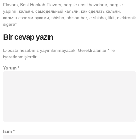
Flavors, Best Hookah Flavors, nargile nasıl hazırlanır, nargile
yapımı, кальян, самодельный кальян, как сделать кальян,
кальян своими руками, shisha, shisha bar, e shisha, likit, elektronik
sigara”
Bir cevap yazın
E-posta hesabınız yayımlanmayacak.
Gerekli alanlar
*
ile
işaretlenmişlerdir
Yorum
*
İsim
*