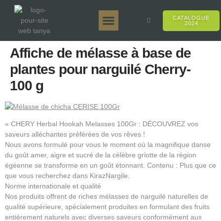
CATALOGUE
2024
Tanya 50gr.
Tanya 250gr.
Tanya 125gr.
Tanya E-Arôme
Tanya 500gr.
Ventes en ligne
Affiche de mélasse à base de
plantes pour narguilé Cherry-
100 g
« CHERY Herbal Hookah Melasses 100Gr : DÉCOUVREZ vos
saveurs alléchantes préférées de vos rêves !
Nous avons formulé pour vous le moment où la magnifique danse
du goût amer, aigre et sucré de la célèbre griotte de la région
égéenne se transforme en un goût étonnant. Contenu : Plus que ce
que vous recherchez dans KirazNargile.
Norme internationale et qualité
Nos produits offrent de riches mélasses de narguilé naturelles de
qualité supérieure, spécialement produites en formulant des fruits
entièrement naturels avec diverses saveurs conformément aux