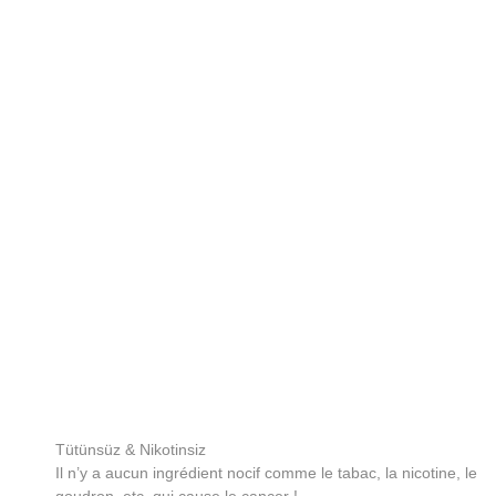
Tütünsüz & Nikotinsiz
Il n’y a aucun ingrédient nocif comme le tabac, la nicotine, le
goudron, etc. qui cause le cancer !