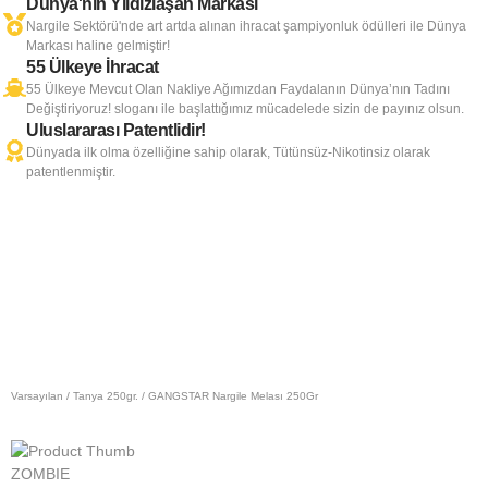
Dünya'nın Yıldızlaşan Markası
Nargile Sektörü'nde art artda alınan ihracat şampiyonluk ödülleri ile Dünya
Markası haline gelmiştir!
55 Ülkeye İhracat
55 Ülkeye Mevcut Olan Nakliye Ağımızdan Faydalanın Dünya’nın Tadını
Değiştiriyoruz! sloganı ile başlattığımız mücadelede sizin de payınız olsun.
Uluslararası Patentlidir!
Dünyada ilk olma özelliğine sahip olarak, Tütünsüz-Nikotinsiz olarak
patentlenmiştir.
Varsayılan
/
Tanya 250gr.
/ GANGSTAR Nargile Melası 250Gr
ZOMBIE
Z