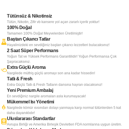
Tütünsüz & Nikotinsiz
Tütün, Nikotin, Zifir vb kansere yol açan zararlı içerik yoktur!
100% Doğal
Tamamen 100% Doğal Meyvelerden Üretilmiştir!
Baştan Çıkarıcı Tatlar
Hayalinizdeki en sevdiğiniz baştan çıkarıcı lezzetleri bulacaksınız!
2 Saat Süper Performans
Yoğun Tat ve Yüksek Performans Garantilidir! Yoğun Performansa Çok
Şaşıracaksınız.
Extra Güçlü Aroma
Nargilede müthiş güçlü aromayı son ana kadar hissedin!
Tatlı & Fresh
Extra Güçlü Tatlı & Fresh Tatların dansına hayran olacaksınız!
Yeni Premium Ambalaj
En sevdiğiniz nargile aromaları asla kurumayacak!
Mükemmel Isı Yönetimi
Nargilede kömür ısısından dolayı yanmaya karşı normal tütünlerden 5 kat
daha dayanıklıdır!
Uluslararası Standartlar
Avrupa Birliği ve Amerika Birleşik Devletleri FDA normlarına uygun üretim.