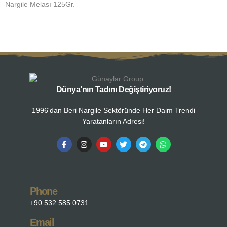
Nargile Melası 125Gr.
N
Dünya’nın Tadını Değiştiriyoruz!
1996'dan Beri Nargile Sektöründe Her Daim Trendi
Yaratanların Adresi!
Phone
+90 532 585 0731
Email