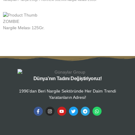
ZOMBIE
Z
Nargile Melası 125Gr.
N
Dünya’nın Tadını Değiştiriyoruz!
1996'dan Beri Nargile Sektöründe Her Daim Trendi
Yaratanların Adresi!