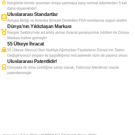
Nargilede kömür ısısından dolayı yanmaya karşı normal tütünlerden 5 kat
daha dayanıklıdır!
Uluslararası Standartlar
Avrupa Birliği ve Amerika Birleşik Devletleri FDA normlarına uygun üretim.
Dünya'nın Yıldızlaşan Markası
Nargile Sektörü'nde art artda alınan ihracat şampiyonluk ödülleri ile Dünya
Markası haline gelmiştir!
55 Ülkeye İhracat
55 Ülkeye Mevcut Olan Nakliye Ağımızdan Faydalanın Dünya’nın Tadını
Değiştiriyoruz! sloganı ile başlattığımız mücadelede sizin de payınız olsun.
Uluslararası Patentlidir!
Dünyada ilk olma özelliğine sahip olarak, Tütünsüz-Nikotinsiz olarak
patentlenmiştir.
Varsayılan
/
Tanya 250gr.
/ HÜRREM SULTAN Nargile Melası 250Gr