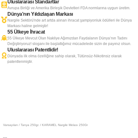
Uluslararası Standartlar
Avrupa Birliği ve Amerika Birleşik Devletleri FDA normlarına uygun üretim.
Dünya'nın Yıldızlaşan Markası
Nargile Sektörü'nde art artda alınan ihracat şampiyonluk ödülleri ile Dünya
Markası haline gelmiştir!
55 Ülkeye İhracat
55 Ülkeye Mevcut Olan Nakliye Ağımızdan Faydalanın Dünya’nın Tadını
Değiştiriyoruz! sloganı ile başlattığımız mücadelede sizin de payınız olsun.
Uluslararası Patentlidir!
Dünyada ilk olma özelliğine sahip olarak, Tütünsüz-Nikotinsiz olarak
patentlenmiştir.
Varsayılan
/
Tanya 250gr.
/ KARAMEL Nargile Melası 250Gr