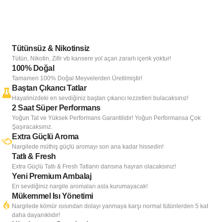
Tütünsüz & Nikotinsiz
Tütün, Nikotin, Zifir vb kansere yol açan zararlı içerik yoktur!
100% Doğal
Tamamen 100% Doğal Meyvelerden Üretilmiştir!
Baştan Çıkarıcı Tatlar
Hayalinizdeki en sevdiğiniz baştan çıkarıcı lezzetleri bulacaksınız!
2 Saat Süper Performans
Yoğun Tat ve Yüksek Performans Garantilidir! Yoğun Performansa Çok
Şaşıracaksınız.
Extra Güçlü Aroma
Nargilede müthiş güçlü aromayı son ana kadar hissedin!
Tatlı & Fresh
Extra Güçlü Tatlı & Fresh Tatların dansına hayran olacaksınız!
Yeni Premium Ambalaj
En sevdiğiniz nargile aromaları asla kurumayacak!
Mükemmel Isı Yönetimi
Nargilede kömür ısısından dolayı yanmaya karşı normal tütünlerden 5 kat
daha dayanıklıdır!