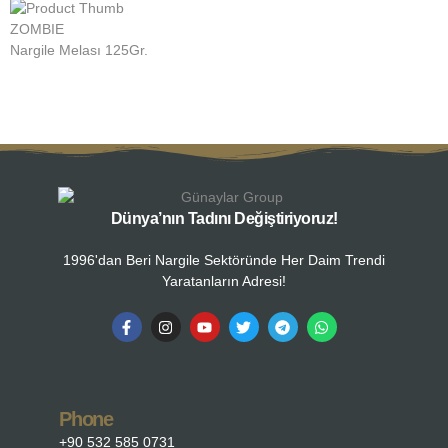
ZOMBIE
Z
Nargile Melası 125Gr.
N
Dünya’nın Tadını Değiştiriyoruz!
1996'dan Beri Nargile Sektöründe Her Daim Trendi
Yaratanların Adresi!
Phone
+90 532 585 0731