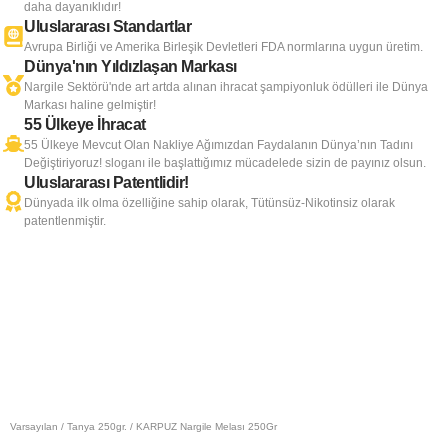
daha dayanıklıdır!
Uluslararası Standartlar
Avrupa Birliği ve Amerika Birleşik Devletleri FDA normlarına uygun üretim.
Dünya'nın Yıldızlaşan Markası
Nargile Sektörü'nde art artda alınan ihracat şampiyonluk ödülleri ile Dünya
Markası haline gelmiştir!
55 Ülkeye İhracat
55 Ülkeye Mevcut Olan Nakliye Ağımızdan Faydalanın Dünya’nın Tadını
Değiştiriyoruz! sloganı ile başlattığımız mücadelede sizin de payınız olsun.
Uluslararası Patentlidir!
Dünyada ilk olma özelliğine sahip olarak, Tütünsüz-Nikotinsiz olarak
patentlenmiştir.
Varsayılan
/
Tanya 250gr.
/ KARPUZ Nargile Melası 250Gr