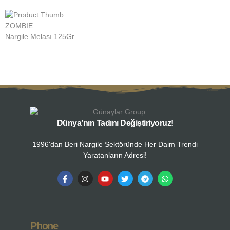
ZOMBIE
Z
Nargile Melası 125Gr.
N
Dünya’nın Tadını Değiştiriyoruz!
1996'dan Beri Nargile Sektöründe Her Daim Trendi
Yaratanların Adresi!
Phone