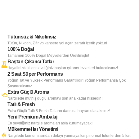
Tütünsüz & Nikotinsiz
Tütün, Nikotin, Zifir vb kansere yol açan zararlı içerik yoktur!
100% Doğal
Tamamen 100% Doğal Meyvelerden Üretilmiştir!
Baştan Çıkarıcı Tatlar
Hayalinizdeki en sevdiğiniz baştan çıkarıcı lezzetleri bulacaksınız!
2 Saat Süper Performans
Yoğun Tat ve Yüksek Performans Garantilidir! Yoğun Performansa Çok
Şaşıracaksınız.
Extra Güçlü Aroma
Nargilede müthiş güçlü aromayı son ana kadar hissedin!
Tatlı & Fresh
Extra Güçlü Tatlı & Fresh Tatların dansına hayran olacaksınız!
Yeni Premium Ambalaj
En sevdiğiniz nargile aromaları asla kurumayacak!
Mükemmel Isı Yönetimi
Nargilede kömür ısısından dolayı yanmaya karşı normal tütünlerden 5 kat