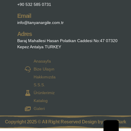
+90 532 585 0731
Email
info@tanyanargile.com.tr
Adres
Baraj Mahallesi Hasan Polatkan Caddesi No:47 07320
Kepez Antalya TURKEY
Anasayfa
Bize Ulaşın
Hakkımızda
S.S.S.
Ürünlerimiz
Katalog
Galeri
Copyright 2025 © All Right Reserved Design by Parra Dark