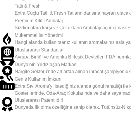
Tatlı & Fresh
Extra Güçlü Tatlı & Fresh Tatların dansına hayran olacak
Premium Kilitli Ambalaj
Sızdırmalara karşı ve Çocukların Ambalajı açamaması Pre
Mükemmel Isı Yönetimi
Hangi alanda kullanırsanız kullanın aromalarınız asla yan
Uluslararası Standartlar
Avrupa Birliği ve Amerika Birleşik Devletleri FDA normla
Dünya'nın Yıldızlaşan Markası
Nargile Sektörü'nde art artda alınan ihracat şampiyonluk 
Geniş Kullanım İmkanı
Extra Sıvı Aroma'yı istediğiniz alanda gönül rahatlığı il
Gösterilerinde, Oda-Araç Kokularında ve daha sayamadığ
Uluslararası Patentlidir!
Dünyada ilk olma özelliğine sahip olarak, Tütünsüz-Nikot