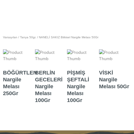
Varsayılan
/
Tanya 50gr.
/ NANELİ SAKIZ Bitkisel Nargile Melası 50Gr
BÖĞÜRTLEN
BERLİN
PİŞMİŞ
VİSKİ
Nargile
GECELERİ
ŞEFTALİ
Nargile
Melası
Nargile
Nargile
Melası 50Gr
E
250Gr
Melası
Melası
100Gr
100Gr