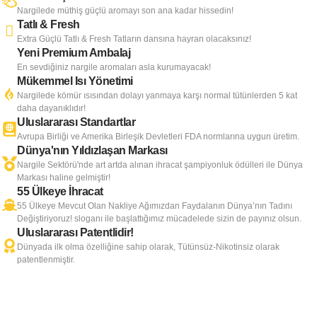
Nargilede müthiş güçlü aromayı son ana kadar hissedin!
Tatlı & Fresh
Extra Güçlü Tatlı & Fresh Tatların dansına hayran olacaksınız!
Yeni Premium Ambalaj
En sevdiğiniz nargile aromaları asla kurumayacak!
Mükemmel Isı Yönetimi
Nargilede kömür ısısından dolayı yanmaya karşı normal tütünlerden 5 kat
daha dayanıklıdır!
Uluslararası Standartlar
Avrupa Birliği ve Amerika Birleşik Devletleri FDA normlarına uygun üretim.
Dünya'nın Yıldızlaşan Markası
Nargile Sektörü'nde art artda alınan ihracat şampiyonluk ödülleri ile Dünya
Markası haline gelmiştir!
55 Ülkeye İhracat
55 Ülkeye Mevcut Olan Nakliye Ağımızdan Faydalanın Dünya’nın Tadını
Değiştiriyoruz! sloganı ile başlattığımız mücadelede sizin de payınız olsun.
Uluslararası Patentlidir!
Dünyada ilk olma özelliğine sahip olarak, Tütünsüz-Nikotinsiz olarak
patentlenmiştir.