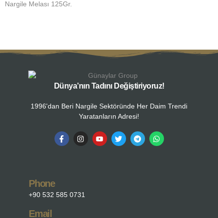
Nargile Melası 125Gr.
N
Dünya’nın Tadını Değiştiriyoruz!
1996'dan Beri Nargile Sektöründe Her Daim Trendi
Yaratanların Adresi!
Phone
+90 532 585 0731
Email