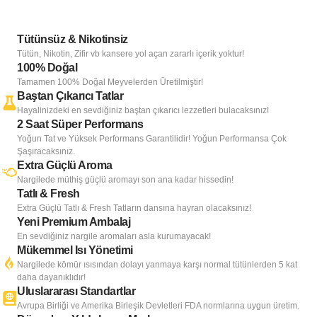
Tütünsüz & Nikotinsiz
Tütün, Nikotin, Zifir vb kansere yol açan zararlı içerik yoktur!
100% Doğal
Tamamen 100% Doğal Meyvelerden Üretilmiştir!
Baştan Çıkarıcı Tatlar
Hayalinizdeki en sevdiğiniz baştan çıkarıcı lezzetleri bulacaksınız!
2 Saat Süper Performans
Yoğun Tat ve Yüksek Performans Garantilidir! Yoğun Performansa Çok
Şaşıracaksınız.
Extra Güçlü Aroma
Nargilede müthiş güçlü aromayı son ana kadar hissedin!
Tatlı & Fresh
Extra Güçlü Tatlı & Fresh Tatların dansına hayran olacaksınız!
Yeni Premium Ambalaj
En sevdiğiniz nargile aromaları asla kurumayacak!
Mükemmel Isı Yönetimi
Nargilede kömür ısısından dolayı yanmaya karşı normal tütünlerden 5 kat
daha dayanıklıdır!
Uluslararası Standartlar
Avrupa Birliği ve Amerika Birleşik Devletleri FDA normlarına uygun üretim.