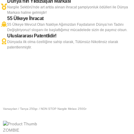
Dünya'nın Yıldızlaşan Markası
Nargile Sektörü'nde art artda alınan ihracat şampiyonluk ödülleri ile Dünya
Markası haline gelmiştir!
55 Ülkeye İhracat
55 Ülkeye Mevcut Olan Nakliye Ağımızdan Faydalanın Dünya’nın Tadını
Değiştiriyoruz! sloganı ile başlattığımız mücadelede sizin de payınız olsun.
Uluslararası Patentlidir!
Dünyada ilk olma özelliğine sahip olarak, Tütünsüz-Nikotinsiz olarak
patentlenmiştir.
Varsayılan
/
Tanya 250gr.
/ NON STOP Nargile Melası 250Gr
ZOMBIE
Z