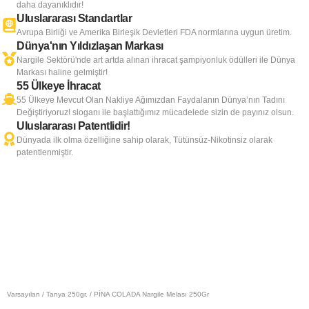
daha dayanıklıdır!
Uluslararası Standartlar
Avrupa Birliği ve Amerika Birleşik Devletleri FDA normlarına uygun üretim.
Dünya'nın Yıldızlaşan Markası
Nargile Sektörü'nde art artda alınan ihracat şampiyonluk ödülleri ile Dünya
Markası haline gelmiştir!
55 Ülkeye İhracat
55 Ülkeye Mevcut Olan Nakliye Ağımızdan Faydalanın Dünya’nın Tadını
Değiştiriyoruz! sloganı ile başlattığımız mücadelede sizin de payınız olsun.
Uluslararası Patentlidir!
Dünyada ilk olma özelliğine sahip olarak, Tütünsüz-Nikotinsiz olarak
patentlenmiştir.
Varsayılan
/
Tanya 250gr.
/ PİNA COLADA Nargile Melası 250Gr