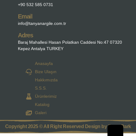
+90 532 585 0731
Email
info@tanyanargile.com.tr
Adres
Baraj Mahallesi Hasan Polatkan Caddesi No:47 07320
Kepez Antalya TURKEY
Anasayfa
Bize Ulaşın
Hakkımızda
S.S.S.
Ürünlerimiz
Katalog
Galeri
Copyright 2025 © All Right Reserved Design by Parra Dark