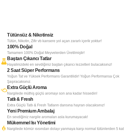
Tütünsüz & Nikotinsiz
Tütün, Nikotin, Zifir vb kansere yol açan zararlı içerik yoktur!
100% Doğal
Tamamen 100% Doğal Meyvelerden Üretilmiştir!
Baştan Çıkarıcı Tatlar
Hayalinizdeki en sevdiğiniz baştan çıkarıcı lezzetleri bulacaksınız!
2 Saat Süper Performans
Yoğun Tat ve Yüksek Performans Garantilidir! Yoğun Performansa Çok
Şaşıracaksınız.
Extra Güçlü Aroma
Nargilede müthiş güçlü aromayı son ana kadar hissedin!
Tatlı & Fresh
Extra Güçlü Tatlı & Fresh Tatların dansına hayran olacaksınız!
Yeni Premium Ambalaj
En sevdiğiniz nargile aromaları asla kurumayacak!
Mükemmel Isı Yönetimi
Nargilede kömür ısısından dolayı yanmaya karşı normal tütünlerden 5 kat