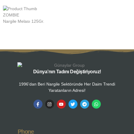
ZOMBIE
Z
Nargile Melası 125Gr.
N
Dünya’nın Tadını Değiştiriyoruz!
1996'dan Beri Nargile Sektöründe Her Daim Trendi
Yaratanların Adresi!
Phone