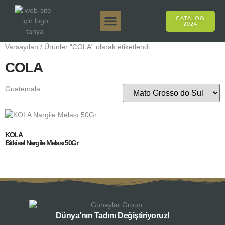
CATALOG
2024
Tanya 50gr.
Tanya 250gr.
Tanya 125gr.
Tanya E-Aroma
Tanya 500gr.
Online Sales
Varsayılan
/ Ürünler “COLA” olarak etiketlendi
COLA
Guatemala
KOLA
Bitkisel Nargile Melası 50Gr
Dünya’nın Tadını Değiştiriyoruz!