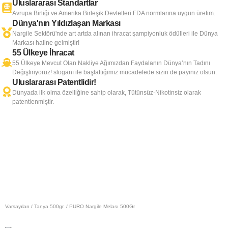
Uluslararası Standartlar
Avrupa Birliği ve Amerika Birleşik Devletleri FDA normlarına uygun üretim.
Dünya'nın Yıldızlaşan Markası
Nargile Sektörü'nde art artda alınan ihracat şampiyonluk ödülleri ile Dünya
Markası haline gelmiştir!
55 Ülkeye İhracat
55 Ülkeye Mevcut Olan Nakliye Ağımızdan Faydalanın Dünya’nın Tadını
Değiştiriyoruz! sloganı ile başlattığımız mücadelede sizin de payınız olsun.
Uluslararası Patentlidir!
Dünyada ilk olma özelliğine sahip olarak, Tütünsüz-Nikotinsiz olarak
patentlenmiştir.
Varsayılan
/
Tanya 500gr.
/ PURO Nargile Melası 500Gr