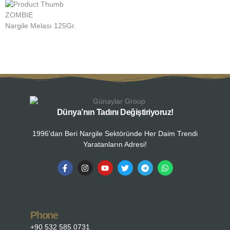
ZOMBIE
Z
Nargile Melası 125Gr.
N
Dünya’nın Tadını Değiştiriyoruz!
1996'dan Beri Nargile Sektöründe Her Daim Trendi
Yaratanların Adresi!
Phone
+90 532 585 0731