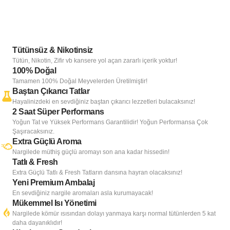
Tütünsüz & Nikotinsiz
Tütün, Nikotin, Zifir vb kansere yol açan zararlı içerik yoktur!
100% Doğal
Tamamen 100% Doğal Meyvelerden Üretilmiştir!
Baştan Çıkarıcı Tatlar
Hayalinizdeki en sevdiğiniz baştan çıkarıcı lezzetleri bulacaksınız!
2 Saat Süper Performans
Yoğun Tat ve Yüksek Performans Garantilidir! Yoğun Performansa Çok
Şaşıracaksınız.
Extra Güçlü Aroma
Nargilede müthiş güçlü aromayı son ana kadar hissedin!
Tatlı & Fresh
Extra Güçlü Tatlı & Fresh Tatların dansına hayran olacaksınız!
Yeni Premium Ambalaj
En sevdiğiniz nargile aromaları asla kurumayacak!
Mükemmel Isı Yönetimi
Nargilede kömür ısısından dolayı yanmaya karşı normal tütünlerden 5 kat
daha dayanıklıdır!