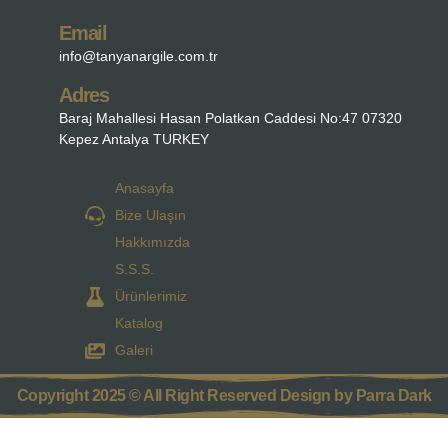
Email
info@tanyanargile.com.tr
Adres
Baraj Mahallesi Hasan Polatkan Caddesi No:47 07320
Kepez Antalya TURKEY
Anasayfa
Bize Ulaşın
Hakkımızda
S.S.S.
Ürünlerimiz
Katalog
Galeri
Copyright 2025 © All Right Reserved Design by Parra Dark