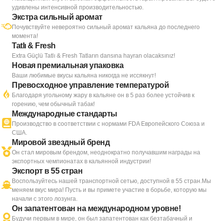
удивлены интенсивной производительностью.
Экстра сильный аромат
Почувствуйте невероятно сильный аромат кальяна до последнего
момента!
Tatlı & Fresh
Extra Güçlü Tatlı & Fresh Tatların dansına hayran olacaksınız!
Новая премиальная упаковка
Ваши любимые вкусы кальяна никогда не иссякнут!
Превосходное управление температурой
Благодаря угольному жару в кальяне он в 5 раз более устойчив к
горению, чем обычный табак!
Международные стандарты
Производство в соответствии с нормами FDA Европейского Союза и
США.
Мировой звездный бренд
Он стал мировым брендом, неоднократно получавшим награды на
экспортных чемпионатах в кальянной индустрии!
Экспорт в 55 стран
Воспользуйтесь нашей транспортной сетью, доступной в 55 стран.Мы
меняем вкус мира! Пусть и вы примете участие в борьбе, которую мы
начали с этого лозунга.
Он запатентован на международном уровне!
Будучи первым в мире, он был запатентован как безтабачный и