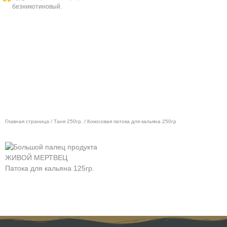
безникотиновый.
Главная страница
/
Таня 250гр.
/ Кокосовая патока для кальяна 250гр
ЖИВОЙ МЕРТВЕЦ
З
Патока для кальяна 125гр.
П