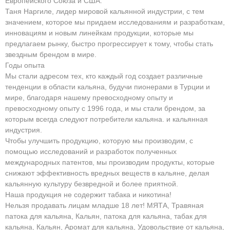
Европейского Союза и США.
Таня Наргиле, лидер мировой кальянной индустрии, с тем
значением, которое мы придаем исследованиям и разработкам,
инновациям и новым линейкам продукции, которые мы
предлагаем рынку, быстро прогрессирует к тому, чтобы стать
звездным брендом в мире.
Годы опыта
Мы стали адресом тех, кто каждый год создает различные
тенденции в области кальяна, будучи пионерами в Турции и
мире, благодаря нашему превосходному опыту и
превосходному опыту с 1996 года, и мы стали брендом, за
которым всегда следуют потребители кальяна. и кальянная
индустрия.
Чтобы улучшить продукцию, которую мы производим, с
помощью исследований и разработок полученных
международных патентов, мы производим продукты, которые
снижают эффективность вредных веществ в кальяне, делая
кальянную культуру безвредной и более приятной.
Наша продукция не содержит табака и никотина!
Нельзя продавать лицам младше 18 лет! МЯТА, Травяная
патока для кальяна, Кальян, патока для кальяна, табак для
кальяна, Кальян, Аромат для кальяна, Удовольствие от кальяна,