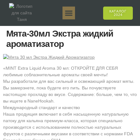
КАТАЛОГ
2024
Таня 50гр.
Таня 250гр.
Таня 125гр.
Таня Е-Аромат
Таня 500гр.
Онлайн-продажи
Мята-30мл Экстра жидкий
ароматизатор
«MINT Extra Liquid Aroma 30 мл: ОТКРОЙТЕ ДЛЯ СЕБЯ
любимые соблазнительные ароматы своей мечты!
Мы разработали для вас сильный и освежающий аромат мяты.
Вы замерзнете, пока будете его пить. Вы почувствуете
настоящую прохладу во вкусе. Содержание: больше, чем то, что
вы ищете в NaneHookah.
Международный стандарт и качество
Наша продукция включает в себя насыщенную натуральную
патоку для кальяна премиум-класса, которая специально
производится с использованием полностью натуральных
фруктов с различными вкусами в соответствии с нормами FDA