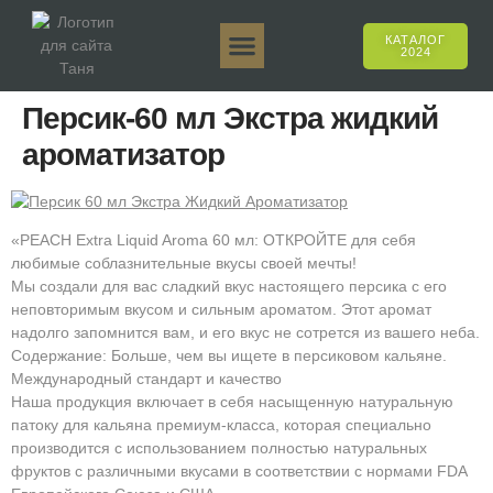
КАТАЛОГ
2024
Таня 50гр.
Таня 250гр.
Таня 125гр.
Таня Е-Аромат
Таня 500гр.
Онлайн-продажи
Персик-60 мл Экстра жидкий
ароматизатор
«PEACH Extra Liquid Aroma 60 мл: ОТКРОЙТЕ для себя
любимые соблазнительные вкусы своей мечты!
Мы создали для вас сладкий вкус настоящего персика с его
неповторимым вкусом и сильным ароматом. Этот аромат
надолго запомнится вам, и его вкус не сотрется из вашего неба.
Содержание: Больше, чем вы ищете в персиковом кальяне.
Международный стандарт и качество
Наша продукция включает в себя насыщенную натуральную
патоку для кальяна премиум-класса, которая специально
производится с использованием полностью натуральных
фруктов с различными вкусами в соответствии с нормами FDA