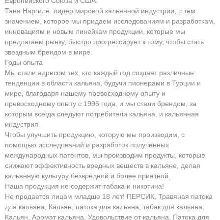
Европейского Союза и США.
Таня Наргиле, лидер мировой кальянной индустрии, с тем
значением, которое мы придаем исследованиям и разработкам,
инновациям и новым линейкам продукции, которые мы
предлагаем рынку, быстро прогрессирует к тому, чтобы стать
звездным брендом в мире.
Годы опыта
Мы стали адресом тех, кто каждый год создает различные
тенденции в области кальяна, будучи пионерами в Турции и
мире, благодаря нашему превосходному опыту и
превосходному опыту с 1996 года, и мы стали брендом, за
которым всегда следуют потребители кальяна. и кальянная
индустрия.
Чтобы улучшить продукцию, которую мы производим, с
помощью исследований и разработок полученных
международных патентов, мы производим продукты, которые
снижают эффективность вредных веществ в кальяне, делая
кальянную культуру безвредной и более приятной.
Наша продукция не содержит табака и никотина!
Не продается лицам младше 18 лет! ПЕРСИК, Травяная патока
для кальяна, Кальян, патока для кальяна, табак для кальяна,
Кальян, Аромат кальяна, Удовольствие от кальяна, Патока для