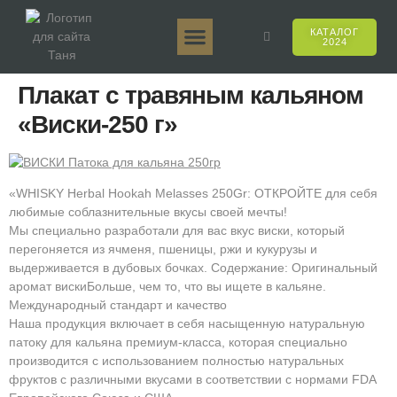
КАТАЛОГ
2024
Таня 50гр.
Таня 250гр.
Таня 125гр.
Таня Е-Аромат
Таня 500гр.
Онлайн-продажи
Плакат с травяным кальяном
«Виски-250 г»
«WHISKY Herbal Hookah Melasses 250Gr: ОТКРОЙТЕ для себя
любимые соблазнительные вкусы своей мечты!
Мы специально разработали для вас вкус виски, который
перегоняется из ячменя, пшеницы, ржи и кукурузы и
выдерживается в дубовых бочках. Содержание: Оригинальный
аромат вискиБольше, чем то, что вы ищете в кальяне.
Международный стандарт и качество
Наша продукция включает в себя насыщенную натуральную
патоку для кальяна премиум-класса, которая специально
производится с использованием полностью натуральных
фруктов с различными вкусами в соответствии с нормами FDA