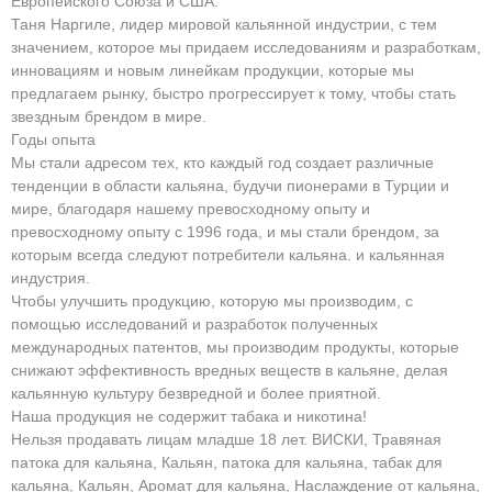
Европейского Союза и США.
Таня Наргиле, лидер мировой кальянной индустрии, с тем
значением, которое мы придаем исследованиям и разработкам,
инновациям и новым линейкам продукции, которые мы
предлагаем рынку, быстро прогрессирует к тому, чтобы стать
звездным брендом в мире.
Годы опыта
Мы стали адресом тех, кто каждый год создает различные
тенденции в области кальяна, будучи пионерами в Турции и
мире, благодаря нашему превосходному опыту и
превосходному опыту с 1996 года, и мы стали брендом, за
которым всегда следуют потребители кальяна. и кальянная
индустрия.
Чтобы улучшить продукцию, которую мы производим, с
помощью исследований и разработок полученных
международных патентов, мы производим продукты, которые
снижают эффективность вредных веществ в кальяне, делая
кальянную культуру безвредной и более приятной.
Наша продукция не содержит табака и никотина!
Нельзя продавать лицам младше 18 лет. ВИСКИ, Травяная
патока для кальяна, Кальян, патока для кальяна, табак для
кальяна, Кальян, Аромат для кальяна, Наслаждение от кальяна,