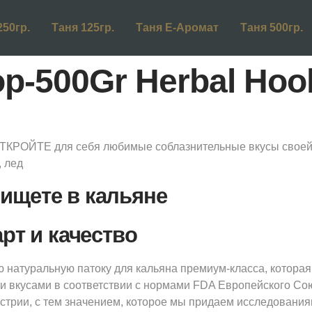
250гр.
Таня 125гр.
Таня Е-Аромат
Таня 500гр.
p-500Gr Herbal Hoo
ОТКРОЙТЕ для себя любимые соблазнительные вкусы своей
, лед
 ищете в кальяне
т и качество
 натуральную патоку для кальяна премиум-класса, которая
и вкусами в соответствии с нормами FDA Европейского Со
стрии, с тем значением, которое мы придаем исследовани