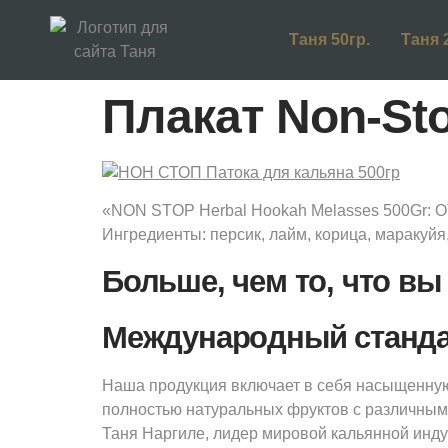
Таня 50гр.
Таня 
Плакат Non-Sto
«NON STOP Herbal Hookah Melasses 500Gr: 
Ингредиенты: персик, лайм, корица, маракуйя
Больше, чем то, что вы
Международный стандар
Наша продукция включает в себя насыщенную
полностью натуральных фруктов с различным
Таня Наргиле, лидер мировой кальянной инду