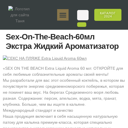
КАТАЛОГ
2024
Таня 50гр.
Таня 250гр.
Таня 125гр.
Таня Е-Аромат
Таня 500гр.
Онлайн-продажи
Sex-On-The-Beach-60мл
Экстра Жидкий Ароматизатор
«SEX ON THE BEACH Extra Liquid Aroma 60 мл: ОТКРОЙТЕ для
себя любимые соблазнительные ароматы своей мечты!
Мы разработали для вас этот особенный коктейль, в котором вы
почувствуете энергию средиземноморского побережья, которая
не покинет ваш вкус. На берегах Средиземного моря любовь
разная. Содержание: персик, апельсин, водка, мята, гранат,
клубника. Больше, чем вы ищете в кальяне.
Международный стандарт и качество
Наша продукция включает в себя насыщенную натуральную
патоку для кальяна премиум-класса, которая специально