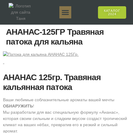
КАТАЛОГ
2024
Таня 50гр.
Таня 250гр.
Таня 125гр.
Таня Е-Аромат
Таня 500гр.
Онлайн-продажи
АНАНАС-125ГР Травяная
патока для кальяна
“
АНАНАС 125гр. Травяная
кальянная патока
Ваши любимые соблазнительные ароматы вашей мечты
ОБНАРУЖИТЬ
!
Мы разработали для вас специальную формулу «Ананас»,
которая своим сильным и сладким вкусом создаст тропический
климат на ваших нёбах, превратив его в резкий и сильный
аромат.