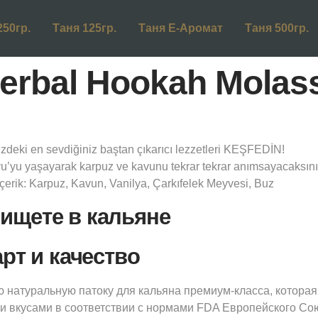
250гр.
Таня 125гр.
Таня Е-Аромат
Таня 500гр.
erbal Hookah Molas
zdeki en sevdiğiniz baştan çıkarıcı lezzetleri KEŞFEDİN!
javu’yu yaşayarak karpuz ve kavunu tekrar tekrar anımsayacaksını
İçerik: Karpuz, Kavun, Vanilya, Çarkıfelek Meyvesi, Buz
 ищете в кальяне
т и качество
 натуральную патоку для кальяна премиум-класса, которая
и вкусами в соответствии с нормами FDA Европейского Со