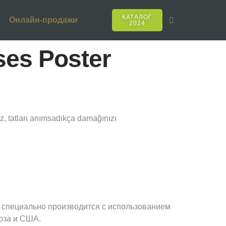
КАТАЛОГ
Онлайн-продажи
2024
ses Poster
z, tatları anımsadıkça damağınızı
 специально производится с использованием
юза и США.