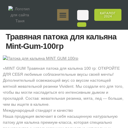
КАТАЛОГ
2024
Таня 50гр.
Таня 250гр.
Таня 125гр.
Таня Е-Аромат
Таня 500гр.
Онлайн-продажи
Травяная патока для кальяна
Mint-Gum-100гр
«MINT GUM Травяная патока для кальяна 100 гр: ОТКРОЙТЕ
ДЛЯ СЕБЯ любимые соблазнительные вкусы своей мечты!
Дополнительный освежающий вкус со вкусом настоящей
мятной жевательной резинки Vivident. Мы создали его для того,
чтобы вы могли насладиться его интенсивным дымом и
прохладой. Состав: жевательная резинка, мята, лед — больше,
чем вы ищете в кальяне.
Международный стандарт и качество
Наша продукция включает в себя насыщенную натуральную
патоку для кальяна премиум-класса, которая специально