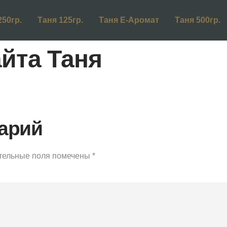
250гр.
Таня 125гр.
Таня Е-Аромат
Таня 500гр.
айта Таня
арий
тельные поля помечены
*